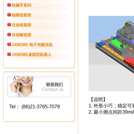
机械手系列
贴附组装类
压合组装类
自动输送类
JANOME 电子伺服压机
JANOME桌面型机器人
【说明】
1. 外形小巧，稳定
Tel
：
(86)21-37
65-7079
2. 最小测点间距39mi